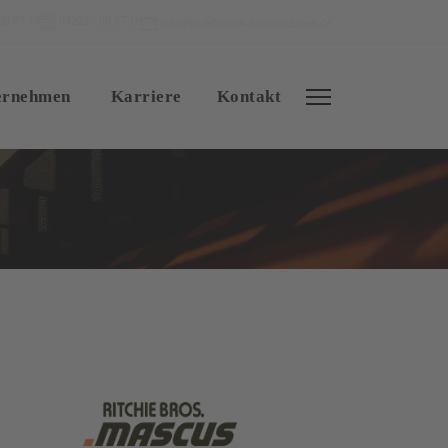
88 87 14
04202 - 88 87 18
info@teufelsmoor-baumaschinen.de
ernehmen
Karriere
Kontakt