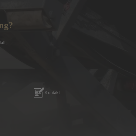
ung?
l, 

Kontakt