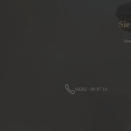
Sie
Ver
04202 - 88 87 14